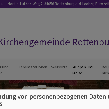
54
Martin-Luther-Weg 2, 84056 Rottenburg a. d. Laaber, Bürozeit
Kirchengemeinde Rottenbur
r und
Lebensstationen
Seelsorge
Gruppen und
Bei 
nd
Kreise
nich
dung von personenbezogenen Daten 
s