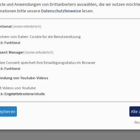
nste und Anwendungen von Drittanbietern auswählen, die wir nutzen möcht
mationen bitte unsere
Datenschutzhinweise
lesen.
ktional
(immer erforderlich)
chern von Daten: Cookie für die Benutzersitzung
ck
:
Funktional
sent Manager
(immer erforderlich)
ie Consent speichert Ihre Einwilligungsstatus im Browser
ck
:
Funktional
e
bindung von Youtube-Videos
gt Videos von Youtube
ck
:
Eingebettete externe Inhalte
eptieren
Alle
Real