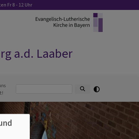
en Fr 8 - 12 Uhr
g a.d. Laaber
uns
Suche
t!
und