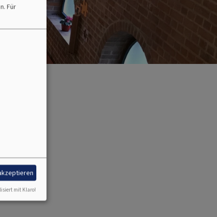
en.
Für
 akzeptieren
isiert mit Klaro!