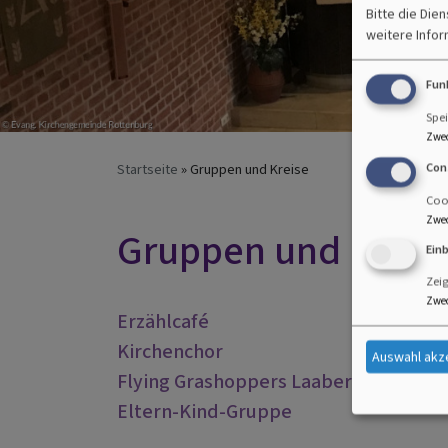
Bitte die Die
weitere Infor
Fun
Spei
Zwe
Con
Startseite
Gruppen und Kreise
Cook
Zwe
Gruppen und Kreis
Ein
Zei
Zwe
Erzählcafé
Kirchenchor
Auswahl akz
Flying Grashoppers Laabertal
Eltern-Kind-Gruppe