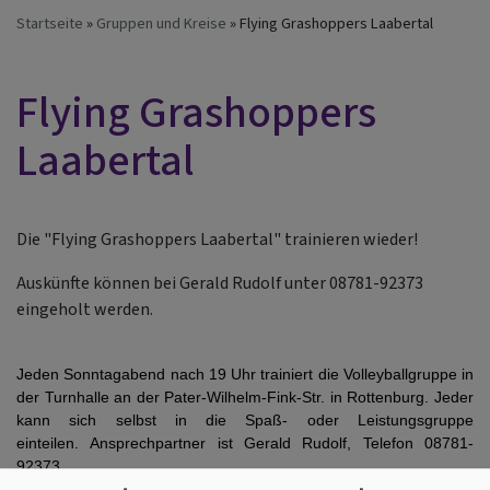
Startseite
Gruppen und Kreise
Flying Grashoppers Laabertal
Flying Grashoppers
Laabertal
Die "Flying Grashoppers Laabertal" trainieren wieder!
Auskünfte können bei Gerald Rudolf unter 08781-92373
eingeholt werden.
Jeden Sonntagabend nach 19 Uhr trainiert die Volleyballgruppe in
der Turnhalle an der Pater-Wilhelm-Fink-Str. in Rottenburg. Jeder
kann sich selbst in die Spaß- oder Leistungsgruppe
einteilen. Ansprechpartner ist Gerald Rudolf, Telefon 08781-
92373.