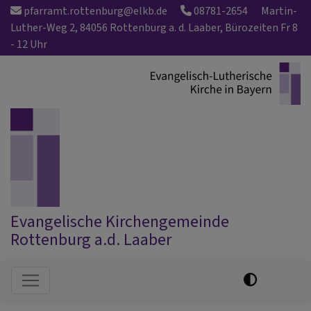
Direkt
pfarramt.rottenburg@elkb.de
08781-2654
Martin-
zum
Luther-Weg 2, 84056 Rottenburg a. d. Laaber, Bürozeiten Fr 8
Inhalt
- 12 Uhr
Evangelische Kirchengemeinde
Rottenburg a.d. Laaber
Hauptnavigation