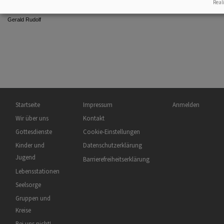
Reali
über einen Termin zu Beginn oder am Ende der Ferien nachdenken.
Gerald Rudolf
Hauptnavigation
Fußbereichsmenü
Benutzermenü
Startseite
Impressum
Anmelden
Wir über uns
Kontakt
Gottesdienste
Cookie-Einstellungen
Kinder und
Datenschutzerklärung
Jugend
Barrierefreiheitserklärung
Lebensstationen
Seelsorge
Gruppen und
Kreise
Bei uns nicht!