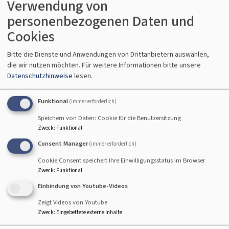
Verwendung von
personenbezogenen Daten und
Cookies
Bitte die Dienste und Anwendungen von Drittanbietern auswählen,
die wir nutzen möchten.
Für weitere Informationen bitte unsere
Datenschutzhinweise
lesen.
Funktional
(immer erforderlich)
Speichern von Daten: Cookie für die Benutzersitzung
Zweck
:
Funktional
Consent Manager
(immer erforderlich)
Cookie Consent speichert Ihre Einwilligungsstatus im Browser
Zweck
:
Funktional
Bildrechte
Kirchengemeinde Rottenburg
Einbindung von Youtube-Videos
Zeigt Videos von Youtube
Besuch von Frau Anna Kolbinger
Zweck
:
Eingebettete externe Inhalte
von der Landshuter Zeitung beim