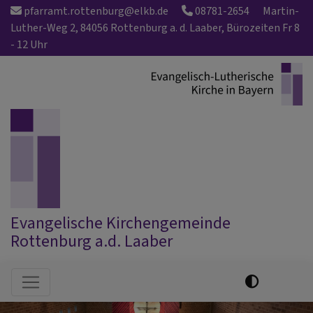
Direkt
pfarramt.rottenburg@elkb.de
08781-2654
Martin-
zum
Luther-Weg 2, 84056 Rottenburg a. d. Laaber, Bürozeiten Fr 8
Inhalt
- 12 Uhr
Evangelische Kirchengemeinde
Rottenburg a.d. Laaber
Hauptnavigation