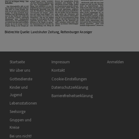
Bildrechte
Quelle: Landshuter Zeitung, Rottenburger Anzeiger
Hauptnavigation
Fußbereichsmenü
Benutzermenü
Startseite
Impressum
Anmelden
Wir über uns
Kontakt
Gottesdienste
Cookie-Einstellungen
Kinder und
Datenschutzerklärung
Jugend
Barrierefreiheitserklärung
Lebensstationen
Seelsorge
Gruppen und
Kreise
Bei uns nicht!